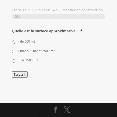
Étape
1
sur
7
- Devis en 24h - Chantier en construction
0%
Quelle est la surface approximative ?
*
- de 500 m2
Entre 500 m2 et 2500 m2
+ de 2500 m2
Suivant