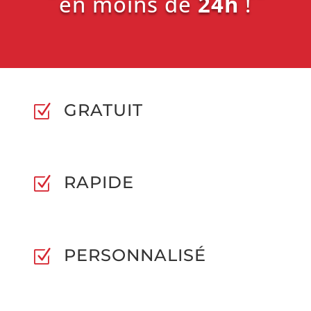
en moins de
24h
!
GRATUIT
Z
RAPIDE
Z
PERSONNALISÉ
Z